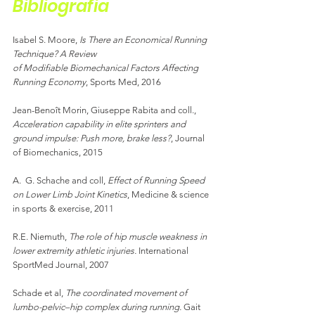
Bibliografia
Isabel S. Moore, 
Is There an Economical Running 
Technique? A Review
of Modifiable Biomechanical Factors Affecting 
Running Economy
, Sports Med, 2016
Jean-Benoît Morin, Giuseppe Rabita and coll., 
Acceleration capability in elite sprinters and 
ground impulse: Push more, brake less?
, Journal 
of Biomechanics, 2015
A.  G. Schache and coll, 
Effect of Running Speed 
on Lower Limb Joint Kinetics
, Medicine & science 
in sports & exercise, 2011
R.E. Niemuth, 
The role of hip muscle weakness in 
lower extremity athletic injuries.
 International 
SportMed Journal, 2007
Schade et al, 
The coordinated movement of 
lumbo-pelvic–hip complex during running.
 Gait 