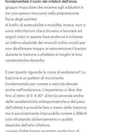
fondamentale il ruolo dei rotatori dell’anca
, 
gruppo muscolare che insieme agli adduttori è 
tra i più spesso trascurati nella preparazione 
fisica degli sprinter.
A livello di estensibilità e mobilità, invece, non ci 
sono articolazioni che si trovano a lavorare ad 
angoli critici in questa fase anche se è richiesta 
un’ottima elasticità dei muscoli ischio-crurali per 
non disallineare troppo in retroversione il bacino 
durante la trazione e sfruttare al meglio le loro 
caratteristiche elastiche.
E per quanto riguarda la corsa di endurance? La 
trazione è un pattern di movimento 
fondamentale per correre a velocità elevate 
anche nell’endurance. L’esperienza ci dice che 
fino al ritmo di 5’-4.30” al km (a seconda anche 
delle caratteristiche antropometriche e dal peso 
dell’atleta) è possibile fare a meno della trazione, 
ma è assolutamente impossibile correre a 20kmh 
solo sfruttando sbilanciamento e qualità 
elastiche dell’arto inferiore.
I runner d’elite hanno mostrato anche loro di 