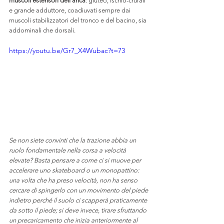
muscoli estensori dell’anca
: gluteo, ischio-crurali 
e grande adduttore, coadiuvati sempre dai 
muscoli stabilizzatori del tronco e del bacino, sia 
addominali che dorsali.
https://youtu.be/Gr7_X4Wubac?t=73
Se non siete convinti che la trazione abbia un 
ruolo fondamentale nella corsa a velocità 
elevate? Basta pensare a come ci si muove per 
accelerare uno skateboard o un monopattino: 
una volta che ha preso velocità, non ha senso 
cercare di spingerlo con un movimento del piede 
indietro perché il suolo ci scapperà praticamente 
da sotto il piede; si deve invece, tirare sfruttando 
un precaricamento che inizia anteriormente al 