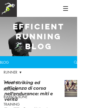
efficient
running
blog
BLOG
RUNNER
Tutti i post
Heel striking ed
efficienza di corsa
RUNNER
nell'endurance: miti e
RIABILITAZIONE
verità
TRAINING