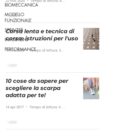
22 nov 2020
Tempo di lettura: 6 min
BIOMECCANICA
MODELLO
FUNZIONALE
SPRINTER
Corsa lenta e tecnica di
corsa: istruzioni per l'uso
INFORTUNI
PERFORMANCE
14 feb 2020
Tempo di lettura: 3 min
10 cose da sapere per
scegliere la scarpa
adatta per te!
14 apr 2017
Tempo di lettura: 4 min