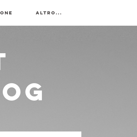
IONE
Altro...
t
log