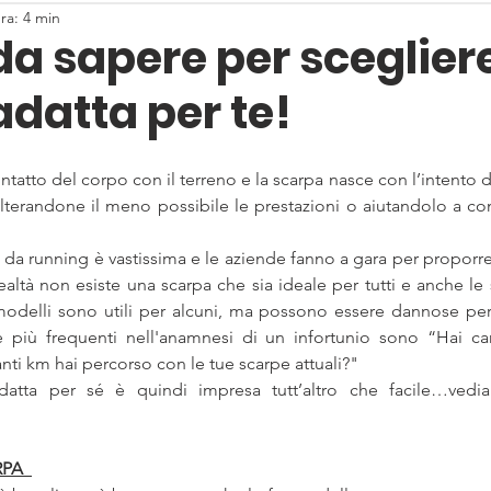
ra: 4 min
da sapere per scegliere
datta per te!
ontatto del corpo con il terreno e la scarpa nasce con l’intento 
alterandone il meno possibile le prestazioni o aiutandolo a co
 da running è vastissima e le aziende fanno a gara per proporre ai
ealtà non esiste una scarpa che sia ideale per tutti e anche le 
modelli sono utili per alcuni, ma possono essere dannose per 
più frequenti nell'anamnesi di un infortunio sono “Hai ca
i km hai percorso con le tue scarpe attuali?" 
datta per sé è quindi impresa tutt’altro che facile…vediam
PA 