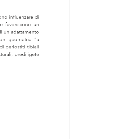
no influenzare di 
e favoriscono un 
di un adattamento 
con geometria “a 
periostiti tibiali 
rali, prediligete 