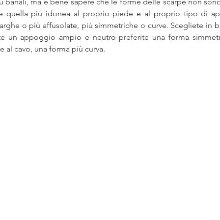
ù banali, ma è bene sapere che le forme delle scarpe non sono 
e quella più idonea al proprio piede e al proprio tipo di ap
arghe o più affusolate, più simmetriche o curve. Scegliete in ba
te un appoggio ampio e neutro preferite una forma simmetrica
 al cavo, una forma più curva. 