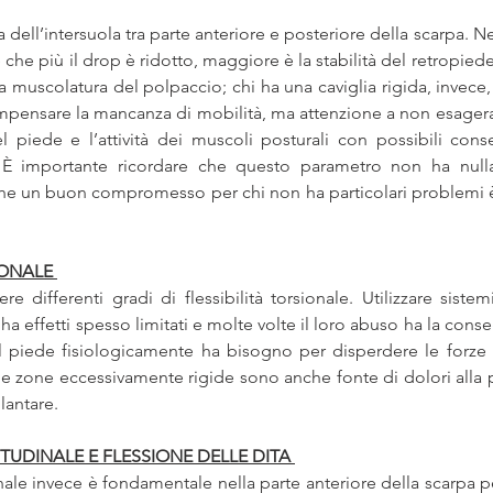
za dell’intersuola tra parte anteriore e posteriore della scarpa. Ne
che più il drop è ridotto, maggiore è la stabilità del retropiede e
ella muscolatura del polpaccio; chi ha una caviglia rigida, invece
pensare la mancanza di mobilità, ma attenzione a non esagera
l piede e l’attività dei muscoli posturali con possibili con
. È importante ricordare che questo parametro non ha null
e un buon compromesso per chi non ha particolari problemi è 
SIONALE
 differenti gradi di flessibilità torsionale. Utilizzare sistemi
a effetti spesso limitati e molte volte il loro abuso ha la conse
 piede fisiologicamente ha bisogno per disperdere le forze d
e zone eccessivamente rigide sono anche fonte di dolori alla p
lantare. 
GITUDINALE E FLESSIONE DELLE DITA
inale invece è fondamentale nella parte anteriore della scarpa p