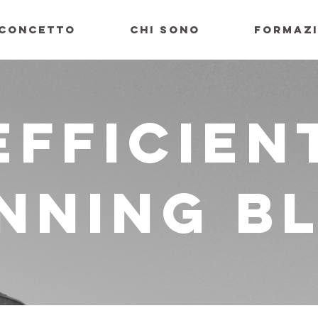
CONCETTO
CHI SONO
FORMAZ
efficien
nning b