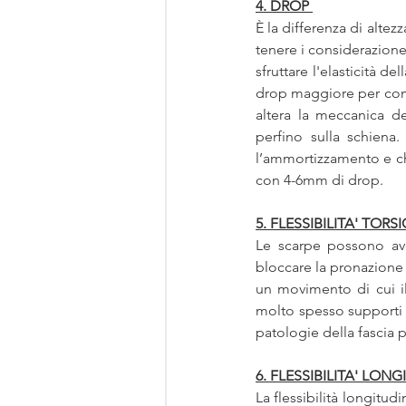
4. DROP
È la differenza di altez
tenere i considerazione 
sfruttare l'elasticità d
drop maggiore per com
altera la meccanica de
perfino sulla schiena
l’ammortizzamento e ch
con 4-6mm di drop. 
5. FLESSIBILITA' TOR
Le scarpe possono avere
bloccare la pronazione h
un movimento di cui il
molto spesso supporti 
patologie della fascia p
6. FLESSIBILITA' LON
La flessibilità longitud