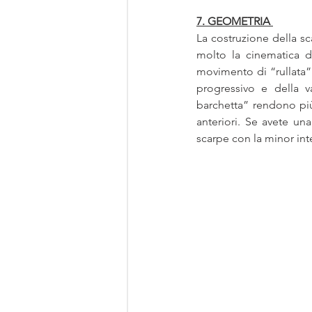
7. GEOMETRIA
La costruzione della s
molto la cinematica d
movimento di “rullata”
progressivo e della v
barchetta” rendono più g
anteriori. Se avete una
scarpe con la minor inte