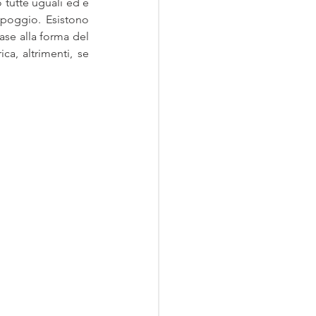
tutte uguali èd è 
poggio. Esistono 
se alla forma del 
, altrimenti, se 