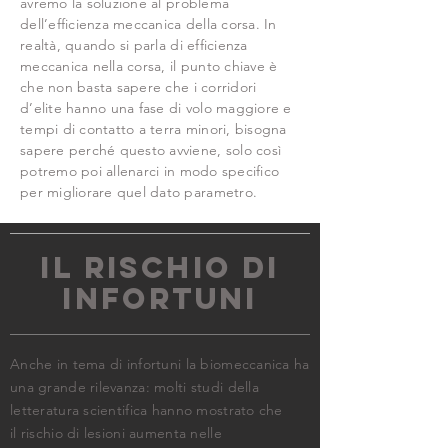
avremo la soluzione al problema
dell’efficienza meccanica della corsa. In
realtà, quando si parla di efficienza
meccanica nella corsa, il punto chiave è
che non basta sapere che i corridori
d’elite hanno una fase di volo maggiore e
tempi di contatto a terra minori, bisogna
sapere perché questo avviene, solo così
potremo poi allenarci in modo specifico
per migliorare quel dato parametro.
IL RISCHIO DI
INFORTUNI
Anche in tema di infortuni la biomeccanica ha
una grande rilevanza: molti studi della
letteratura scientifica hanno mostrato che
il rischio di lesioni aumenta nelle