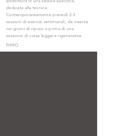
addirittura in una seduta specifica,
dedicata alla tecnica.
Contemporaneamente prevedi 2-3
sessioni di esercizi settimanali, da inserire
nei giorni di riposo o prima di una
sessione di corsa leggera rigenerativa.
PIPPO