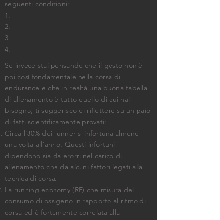
seguenti condizioni:
1.
2.
3.
4.
Se invece stai pensando che il gesto non è
poi così fondamentale nella corsa di
endurance e che in realtà una buona tabella
di allenamento è tutto quello di cui hai
bisogno, ti suggerisco di riflettere su un paio
di fatti scientificamente provati:
Circa l’80% dei runner si infortuna almeno
una volta all’anno. Questi infortuni
dipendono sia da erorri nel carico di
allenamento che da alcuni fattori legati alla
tecnica di corsa.
La running economy (RE) che misura del
consumo di ossigeno in rapporto al ritmo di
corsa ed è fortemente correlata alla