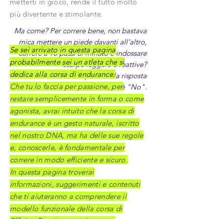
metterti in gioco, rende il tutto molto
più divertente e stimolante.
Ma come? Per correre bene, non bastava
mica mettere un piede davanti all’altro,
Se sei arrivato in questa pagina
correre a 90 passi al minuto e indossare
probabilmente sei un atleta che si
scarpe leggere e reattive?
dedica alla corsa di endurance.
Sono certo abbiate capito che la risposta
Che tu lo faccia per passione, per
è "No".
restare semplicemente in forma o come
agonista, avrai intuito che la corsa di
endurance è un gesto naturale, iscritto
nel nostro DNA, ma ha delle sue regole
e, conoscerle, è fondamentale per
correre in modo efficiente e sicuro.​
In questa pagina troverai
informazioni,
suggerimenti e contenuti
che ti aiuteranno a comprendere il
modello funzionale della corsa di