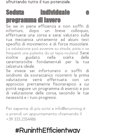
sfruttando tutto il tuo potenziale.
Seduta individuale e
programma di lavoro
Se sei in piena efficienza e non soffri di
infortuni, dopo un breve colloquio,
effettuerai una corsa e sarai valutato sulla
tua meccanica unitamente ad alcuni test
specifici di movimento e di forza muscolare.
La valutazione può avvenire su strada, pista o se
frequenti una palestra du un tapis-rouland.
Sarai
inoltre guidato nella scelta delle
caratteristiche fondamentali per la tua
calzatura ideale.
Se invece sei infortunato o soffri di
sindromi da sovraccarico ricorrenti la prima
valutazione verrà effettuata con un
approccio prettamente fisioterapico a cui
potrà seguire un programma di esercizi e poi
di valutazione della corsa, secondo le tue
necessità e i tuoi progressi.
Per saperne di più scrivi a
info@erunning.it
o prendi un appuntamento chiamando il
+39 333.2354486
#RuninthEfficientway