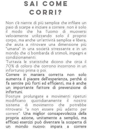
Sai come
corri?
Non c'è niente di più semplice che infilare un
paio di scarpe e iniziare a correre: non è solo
il modo che ha l'uomo di muoversi
velocemente utilizzando solo il proprio
corpo, ma anche un'attività semplice e libera,
che aiuta a ritrovare una dimensione più
"umana" in una società stressante e in un
mondo che ci bombarda di stimoli, impegni e
condizionamenti.
Tuttavia le statistiche dicono che circa il
70% di coloro che corrono incorrono in un
infortunio prima o poi.
Correre in maniera corretta non solo
aumenta il piacere dell'esperienza, perchè ci
fa sentire più forti ed efficienti, ma è anche
un importante fattore di prevenzione di
infortuni.
Posture prolungate e movimenti ripetuti
modificano quotidianamente il nostro
sistema di movimento che potrebbe
ritrovarsi "a non essere più adatto per
correre".
Una miglior consapevolezza della
propria azione, unitamente a semplici, ma
efficaci esercizi può diventare la scoperta di
un mondo nuovo: impara a correre